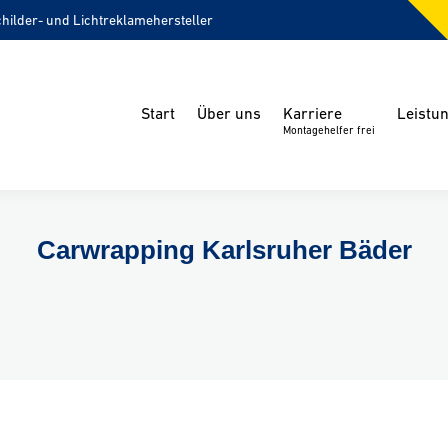
childer- und Lichtreklamehersteller
Start
Über uns
Karriere
Leistu
Montagehelfer frei
Carwrapping Karlsruher Bäder