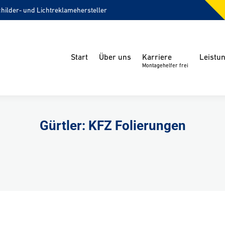
childer- und Lichtreklamehersteller
Start
Über uns
Karriere
Leistu
Montagehelfer frei
Gürtler: KFZ Folierungen