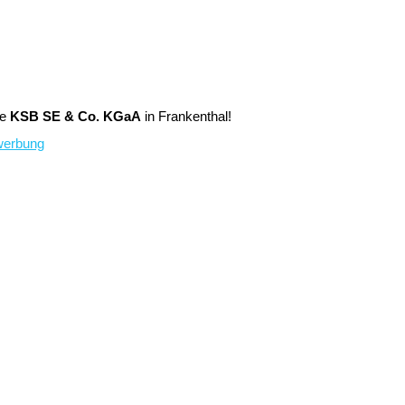
ie
KSB SE & Co. KGaA
in Frankenthal!
werbung