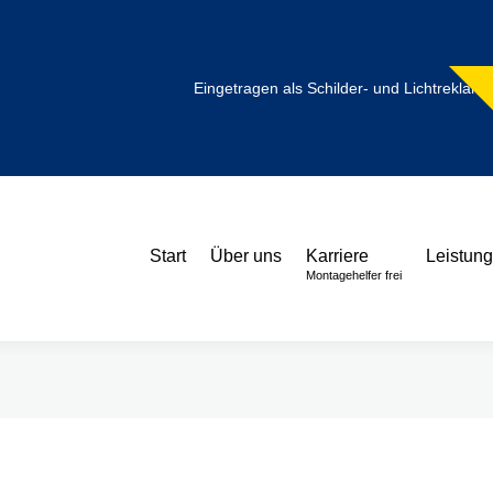
Eingetragen als Schilder- und Lichtreklame
Start
Über uns
Karriere
Leistun
KSB Werbeanlagen in Frankenthal
Montagehelfer frei