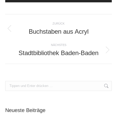
Album-
ZURÜCK
Navigation
Buchstaben aus Acryl
Vorheriges
Album:
NÄCHSTES
Stadtbibliothek Baden-Baden
Nächstes
Album:
Search:
Neueste Beiträge