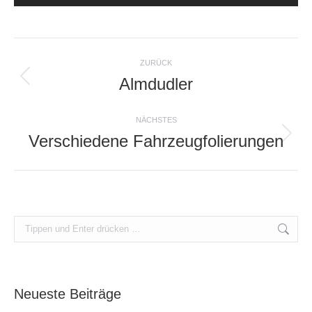
Album-
ZURÜCK
Navigation
Almdudler
Vorheriges
Album:
NÄCHSTES
Verschiedene Fahrzeugfolierungen
Nächstes
Album:
Search:
Neueste Beiträge